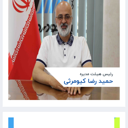
رئیس هیئت مدیره
حمید رضا کیومرثی