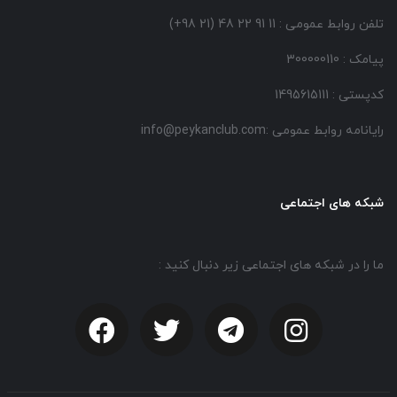
تلفن روابط عمومی : 11 91 22 48 (21 98+)
پیامک : 300000110
کدپستی : 1495615111
رایانامه روابط عمومی :info@peykanclub.com
شبکه های اجتماعی
ما را در شبکه های اجتماعی زیر دنبال کنید :