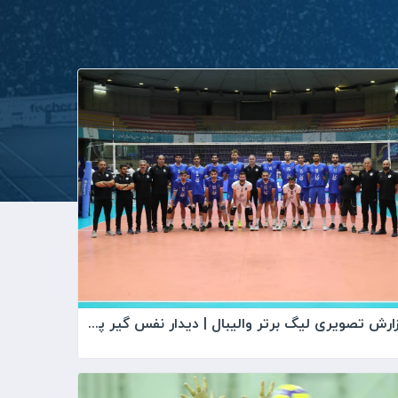
گزارش تصویری لیگ برتر والیبال | دیدار نفس گیر پیکان و صنعتگران امید