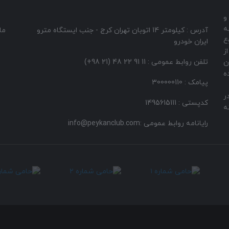
و
ارگری کشور از سال 1346 به
آدرس : کیلومتر 14 اتوبان تهران کرج - جنب ایستگاه مترو
ما
ع
ایران خودرو
ز
تلفن روابط عمومی : 11 91 22 48 (21 98+)
ن
ه
پیامک : 300000110
ر
کدپستی : 1495615111
ه
رایانامه روابط عمومی :info@peykanclub.com