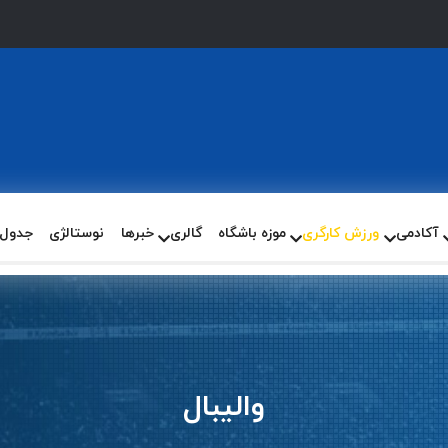
آکادمی
ورزش کارگری
موزه باشگاه
گالری
خبرها
نوستالژی
جدول و
والیبال