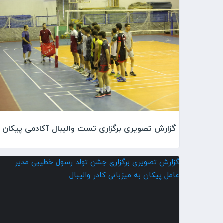
گزارش تصویری برگزاری تست والیبال آکادمی پیکان